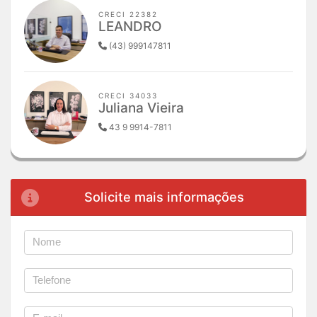
CRECI 22382
LEANDRO
(43) 999147811
CRECI 34033
Juliana Vieira
43 9 9914-7811
Solicite mais informações