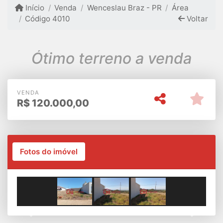
Início
Venda
Wenceslau Braz - PR
Área
Código 4010
Voltar
Ótimo terreno a venda
VENDA
R$
120.000,00
Fotos do imóvel
Previous
Next