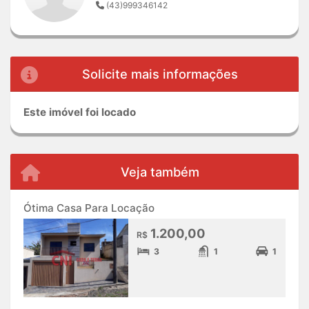
(43)999346142
Solicite mais informações
Este imóvel foi locado
Veja também
Ótima Casa Para Locação
1.200,00
R$
3
1
1