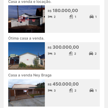
Casa a venda e locação.
180.000,00
R$
2
1
1
Ótima casa a venda.
300.000,00
R$
3
2
2
Casa a venda Ney Braga
450.000,00
R$
3
2
1